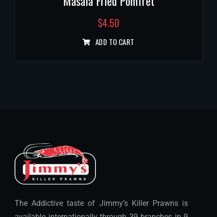
Masala Fried Pomfret
$
4.50
ADD TO CART
The Addictive taste of Jimmy’s Killer Prawns is
available internationally through 39 branches in 9