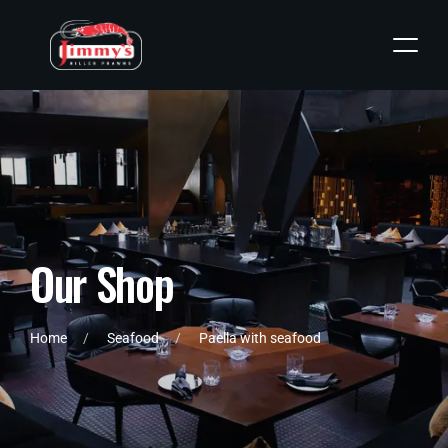
O
u
r
S
h
o
p
Home
Seafood
Paella with seafood