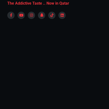
The Addictive Taste .. Now in Qatar
Saturday - Wednesday
12:00 pm - 11:30 pm
Thursday
12:00 pm - 12:00 am
Friday
12:00 pm - 12:30 am